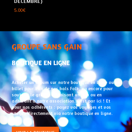
DÉCEMBRE)
5.00
€
GROUPE SANS GAIN
BOUTIQUE EN LIGNE
Acheter un album sur notre boutique en ligne ou un
billet pour l’un de nos bals Folk, ou encore pour
soutenir le groupe en faisant un don ou en
adhérant à notre association. C’est par ici ! Et
pour nos adhérents : payez vos voyages et vos
stages directement via notre boutique en ligne.