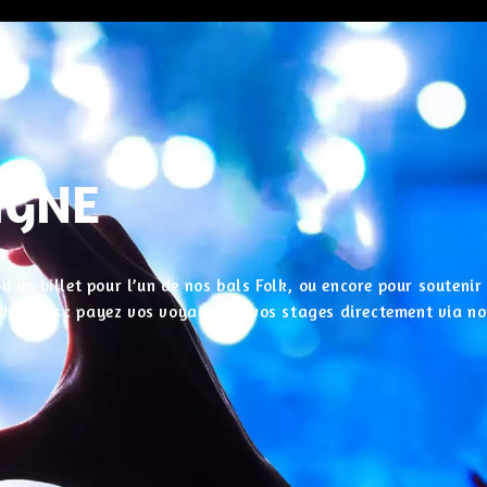
IGNE
u un billet pour l’un de nos bals Folk, ou encore pour souteni
 adhérents : payez vos voyages et vos stages directement via no