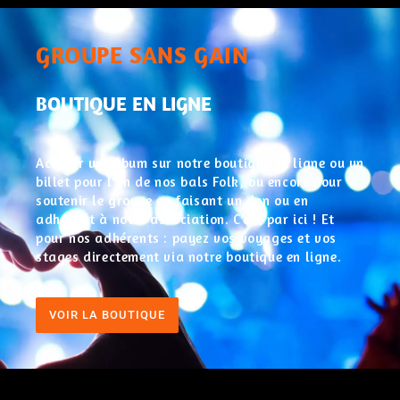
GROUPE SANS GAIN
BOUTIQUE EN LIGNE
Acheter un album sur notre boutique en ligne ou un
billet pour l’un de nos bals Folk, ou encore pour
soutenir le groupe en faisant un don ou en
adhérant à notre association. C’est par ici ! Et
pour nos adhérents : payez vos voyages et vos
stages directement via notre boutique en ligne.
VOIR LA BOUTIQUE