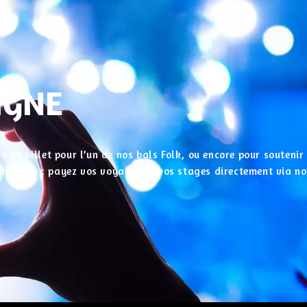
IGNE
u un billet pour l’un de nos bals Folk, ou encore pour souteni
 adhérents : payez vos voyages et vos stages directement via no