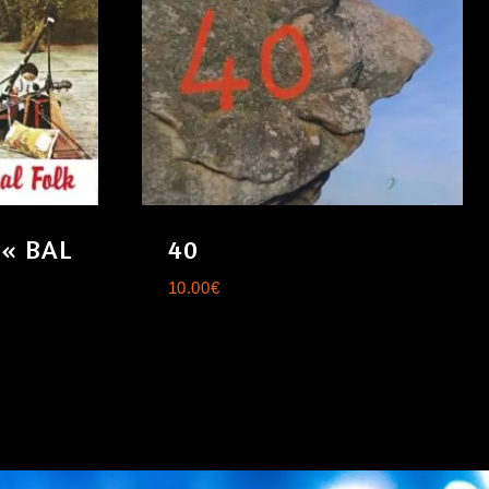
 « BAL
40
10.00
€