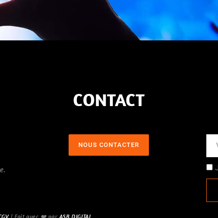
CONTACT
,
NOUS CONTACTER
e
e.
CGV
| Fait avec ❤️ par
ASB DIGITAL