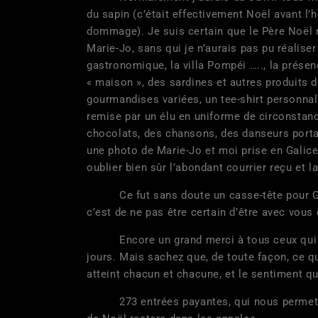
du sapin (c’était effectivement Noël avant l’
dommage). Je suis certain que le Père Noël 
Marie-Jo, sans qui je n’aurais pas pu réalise
gastronomique, la villa Pompéi ….., la prése
« maison », des sardines et autres produits 
gourmandises variées, un tee-shirt personnal
remise par un élu en uniforme de circonstanc
chocolats, des chansons, des danseurs portan
une photo de Marie-Jo et moi prise en Galice,
oublier bien sûr l’abondant courrier reçu et l
Ce fut sans doute un casse-tête pour Gaëlle
c’est de ne pas être certain d’être avec vous
Encore un grand merci à tous ceux qui se 
jours. Mais sachez que, de toute façon, ce qui
atteint chacun et chacune, et le sentiment q
273 entrées payantes, qui nous permettent d