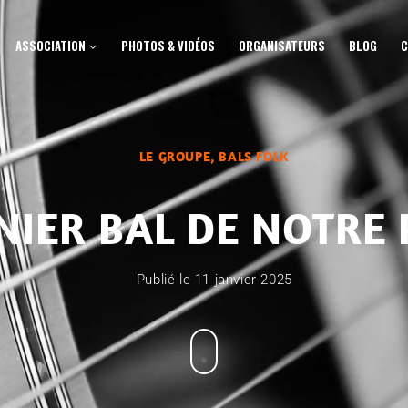
ASSOCIATION
PHOTOS & VIDÉOS
ORGANISATEURS
BLOG
C
LE GROUPE
,
BALS FOLK
NIER BAL DE NOTRE P
Publié le
11 janvier 2025