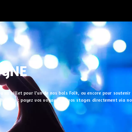
IGNE
u un billet pour l’un de nos bals Folk, ou encore pour souteni
 adhérents : payez vos voyages et vos stages directement via no