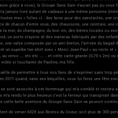
heure grâce à vous), le Groupe Sans Gain n’aurait pas pu vous f
n’a jamais livré autant de cadeaux à une même personne (même 
r toutes mes « folies ») : des bons pour des spectacles, une cr
nce de chacun d’entre vous, des chaussons, une ceinture, une c
de la mer, du champagne, du bon vin, des bières locales ou exo
isé, un porte crayons et des maracas fabriqués par des enfants
e, une valse composée par un ami breton, l’arrivée du bagad d
t un superbe tee-shirt avec « Merci Jean-Paul » au recto et «
 au verso …. etc etc ….. , et cette carte géante (0,70 x 2m) 
a vidéo si touchante de Pauline, ma fille.
 de permettre à tous nos fans de s’exprimer sans trop pénal
 en 2071 quand, sans ses béquilles, vous lui ferez une fête en
sont associés à cet hommage qui m’a comblé et restera anc
 m’a rendu le plus heureux c’est la ferveur qui transpirait dan
ue cette belle aventure du Groupe Sans Gain va pouvoir contin
e verser 602€ aux Restos du Coeur, soit plus de 300 personn