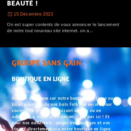
BEAUTÉ !
15 Décembre 2023
On est super contents de vous annoncer le lancement
de notre tout nouveau site internet. on a…
GROUPE SANS GAIN
BOUTIQUE EN LIGNE
Acheter un album sur notre boutique en ligne ou un
billet pour l’un de nos bals Folk, ou encore pour
soutenir le groupe en faisant un don ou en
adhérant à notre association. C’est par ici ! Et
pour nos adhérents : payez vos voyages et vos
stages directement via notre boutique en ligne.