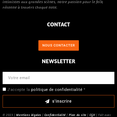
intimistes aux grandes scènes, notre passion pour le folk
résonne à travers chaque note.
CONTACT
NOUS CONTACTER
NEWSLETTER
J'accepte la
politique de confidentialité
*
s'inscrire
© 2023 |
Mentions légales
|
Confidentialité
|
Plan du site
|
CGV
| Fait avec