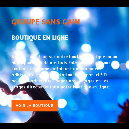
GROUPE SANS GAIN
BOUTIQUE EN LIGNE
Acheter un album sur notre boutique en ligne ou un
billet pour l’un de nos bals Folk, ou encore pour
soutenir le groupe en faisant un don ou en
adhérant à notre association. C’est par ici ! Et
pour nos adhérents : payez vos voyages et vos
stages directement via notre boutique en ligne.
VOIR LA BOUTIQUE