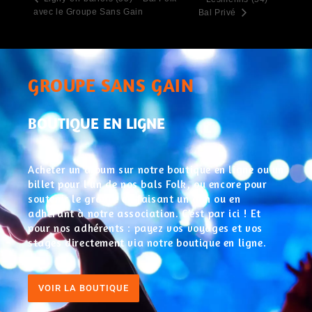
avec le Groupe Sans Gain
Bal Privé
GROUPE SANS GAIN
BOUTIQUE EN LIGNE
Acheter un album sur notre boutique en ligne ou un
billet pour l’un de nos bals Folk, ou encore pour
soutenir le groupe en faisant un don ou en
adhérant à notre association. C’est par ici ! Et
pour nos adhérents : payez vos voyages et vos
stages directement via notre boutique en ligne.
VOIR LA BOUTIQUE