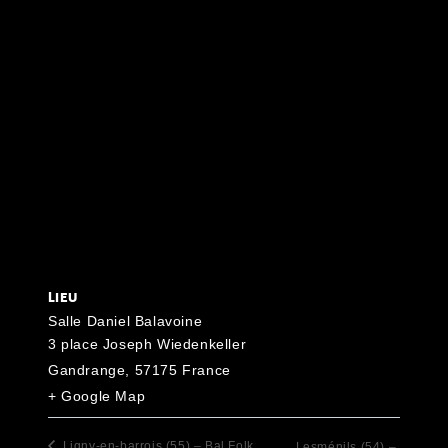
LIEU
Salle Daniel Balavoine
3 place Joseph Wiedenkeller
Gandrange
,
57175
France
+ Google Map
Ligny-en-barrois (55) – Bal Folk
Lesménils (54) –