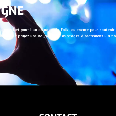
IGNE
u un billet pour l’un de nos bals Folk, ou encore pour souteni
 adhérents : payez vos voyages et vos stages directement via no