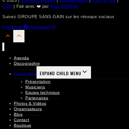
© 2023 |
Mentions légales
|
Confidentialité
|
Plan du site
|
CGV
| Fait avec ❤️ par
ASB DIGITAL
Suivez GROUPE SANS GAIN sur les réseaux sociaux
Facebook
Instagram
Agenda
Discographie
EXPAND CHILD MENU
Association
Présentation
Musiciens
Equipe technique
Partenaires
Photos & Vidéos
Organisateurs
Blog
Contact
Boutique