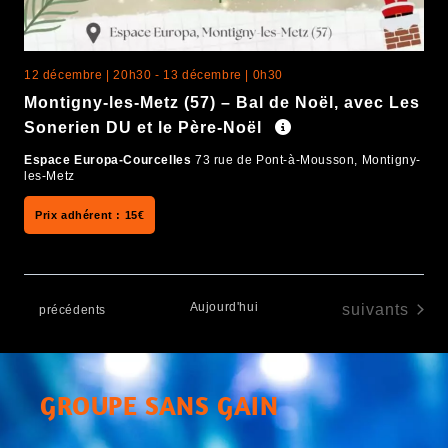
12 décembre | 20h30
-
13 décembre | 0h30
Montigny-les-Metz (57) – Bal de Noël, avec Les
Sonerien DU et le Père-Noël
Espace Europa-Courcelles
73 rue de Pont-à-Mousson, Montigny-
les-Metz
15€
Aujourd'hui
Évènements
suivants
Évènements
précédents
GROUPE SANS GAIN