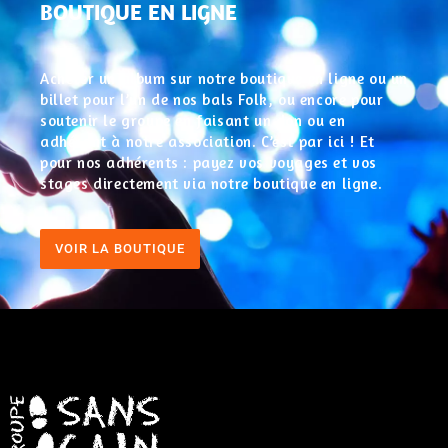
BOUTIQUE EN LIGNE
Acheter un album sur notre boutique en ligne ou un
billet pour l’un de nos bals Folk, ou encore pour
soutenir le groupe en faisant un don ou en
adhérant à notre association. C’est par ici ! Et
pour nos adhérents : payez vos voyages et vos
stages directement via notre boutique en ligne.
VOIR LA BOUTIQUE