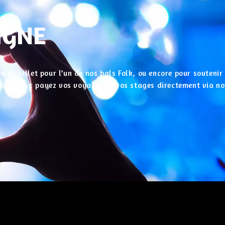
IGNE
u un billet pour l’un de nos bals Folk, ou encore pour souteni
 adhérents : payez vos voyages et vos stages directement via no