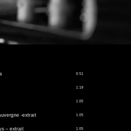
s
0:51
1:19
1:05
uvergne -extrait
1:05
s – extrait
1:05