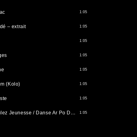
ac
1:05
dé – extrait
1:05
n
1:05
ges
1:05
ne
1:05
m (Kolo)
1:05
ste
1:05
Bonus : Roulez Jeunesse / Danse Ar Po Doufer (Gavotte Retournee)
1:05