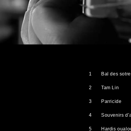
1
Bal des sotre
2
Tam Lin
3
Parricide
4
Souvenirs d’a
5
Hardis oualou