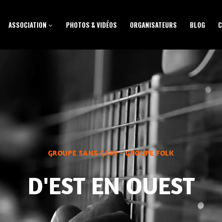
ASSOCIATION
PHOTOS & VIDÉOS
ORGANISATEURS
BLOG
C
GROUPE SANS GAIN - GROUPE FOLK
D'EST EN OUEST