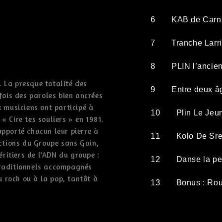
6
KAB de Carn
7
Tranche Larri
8
PLIN l’ancie
. La presque totalité des
9
Entre deux â
ois des paroles bien ancrées
x musiciens ont participé à
10
Plin Le Jeu
« Cire tes souliers » en 1981.
apporté chacun leur pierre à
11
Kolo De Sre
ctions du Groupe sans Gain,
héritiers de l’ADN du groupe :
12
Danse la pe
traditionnels accompagnés
 rock ou à la pop, tantôt à
13