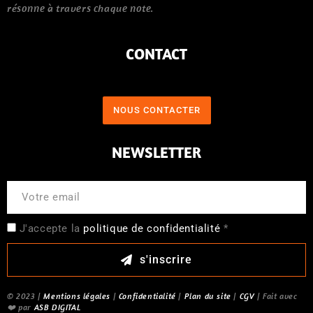
résonne à travers chaque note.
CONTACT
NOUS CONTACTER
NEWSLETTER
J'accepte la
politique de confidentialité
*
s'inscrire
© 2023 |
Mentions légales
|
Confidentialité
|
Plan du site
|
CGV
| Fait avec
❤️ par
ASB DIGITAL