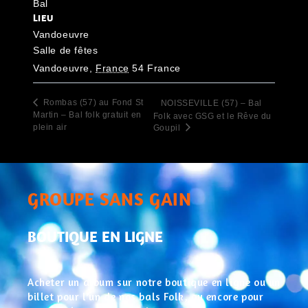
Bal
LIEU
Vandoeuvre
Salle de fêtes
Vandoeuvre
,
France
54
France
Rombas (57) au Fond St
NOISSEVILLE (57) – Bal
Martin – Bal folk gratuit en
Folk avec GSG et le Rêve du
plein air
Goupil
GROUPE SANS GAIN
BOUTIQUE EN LIGNE
Acheter un album sur notre boutique en ligne ou un
billet pour l’un de nos bals Folk, ou encore pour