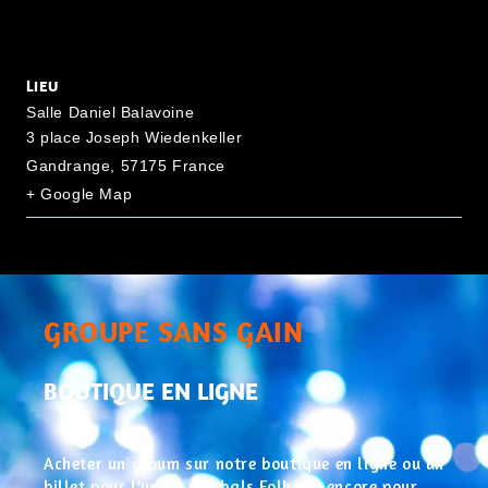
LIEU
Salle Daniel Balavoine
3 place Joseph Wiedenkeller
Gandrange
,
57175
France
+ Google Map
GROUPE SANS GAIN
BOUTIQUE EN LIGNE
Acheter un album sur notre boutique en ligne ou un
billet pour l’un de nos bals Folk, ou encore pour