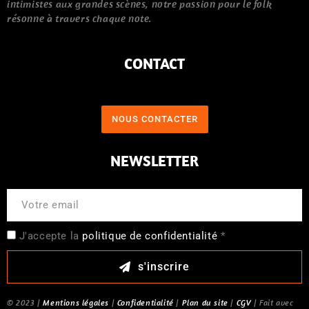
intimistes aux grandes scènes, notre passion pour le folk
résonne à travers chaque note.
CONTACT
NOUS CONTACTER
NEWSLETTER
J'accepte la
politique de confidentialité
*
s'inscrire
© 2023 |
Mentions légales
|
Confidentialité
|
Plan du site
|
CGV
| Fait avec