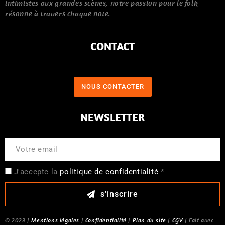
intimistes aux grandes scènes, notre passion pour le folk
résonne à travers chaque note.
CONTACT
NOUS CONTACTER
NEWSLETTER
J'accepte la
politique de confidentialité
*
s'inscrire
© 2023 |
Mentions légales
|
Confidentialité
|
Plan du site
|
CGV
| Fait avec