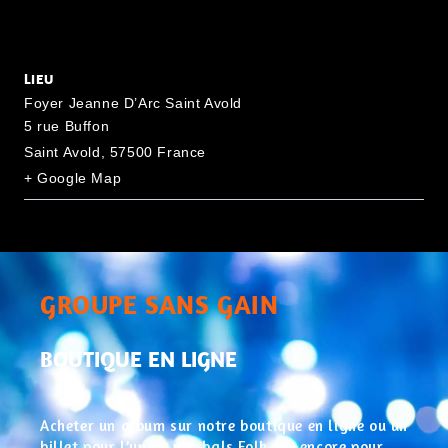
LIEU
Foyer Jeanne D’Arc Saint Avold
5 rue Buffon
Saint Avold
,
57500
France
+ Google Map
GROUPE SANS GAIN
BOUTIQUE EN LIGNE
Acheter un album sur notre boutique en ligne ou un
billet pour l’un de nos bals Folk, ou encore pour